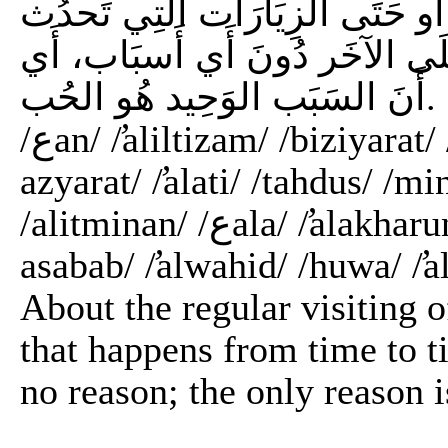
ً أو حَتَى الزِيَارَات الَتِي تَحدُث
لَى الآخَر دُونَ أَي أَسبَاب، أَي
أَنَ السَبَب الوَحِيد هُو الحُب.
/عan/ /̛aliltizam/ /biziyarat/ /̛almarda/ /mathalan/ /aw/ /hata/ /̛
azyarat/ /̛alati/ /tahdus/ /mi
/alitminan/ /عala/ /̛alakharun/ /duna/ /ay/ /̛asbab/ /̛ay/ /̛ana/ /̛
asabab/ /̛alwahid/ /huwa/ /̛a
About the regular visiting of
that happens from time to t
no reason; the only reason i