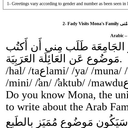
1- Greetings vary according to gender and number as been seen in Pa
Arabic –
ر الجَامِعَة طَلَب مِني أَن أَكتُب
مَوضُوع عَن العَائِلَة العَرَبِيَة.
/hal/ /taعlami/ /ya/ /muna/ /̛an/ /duktur/ /̛al-gamiعa/ /talb/
Do you know Mona, the univ
to write about the Arab Fam