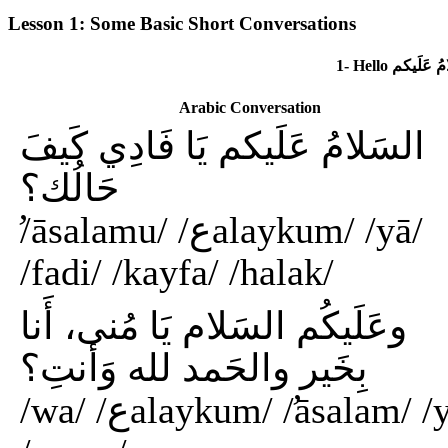
Lesson 1: Some Basic Short Conversations
Arabic Conversation
السَلامُ عَلَيكم يَا فَادِي كَيفَ
حَالُك؟
/̛āsalamu/ /عalaykum/ /yā/
/fadi/ /kayfa/ /halak/
وعَلَيكُم السَلام يَا مُنى، أَنا
بِخَير والحَمد لله وَأنتِ؟
/wa/ /عalaykum/ /̛āsalam/ /ya/