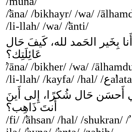
/muna/
/̛āna/ /bikhayr/ /wa/ /ālham
/li-llah/ /wa/ /̛ānti/
َنا بِخَير الحَمد لله، كَيفَ حَال
عَائِلَتِك؟
/̛āna/ /bikher/ /wa/ /ālhamd
/li-llah/ /kayfa/ /hal/ 
 أَحسَن حَال شُكرًا، إِلى أَينَ
أَنتَ ذَاهِب؟
/fi/ /̛āhsan/ /hal/ /shukran/ /̛