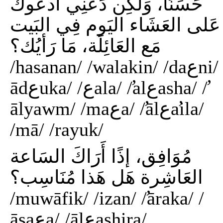
حَسَنًا، وَلَكِن دَعنِي أَدعُوكَ
عَلى العَشَاء اليَوم فِي البَيت
مَع العَائِلَة، مَا رَأيُك؟
/hasanan/ /walakin/ /daعni/ /̛
ādعuka/ /عala/ /̛alعasha/ /̛
ālyawm/ /maعa/ /̛ālعa̛ila/
/mā/ /rayuk/
مُوَافِق، إذًا أَرَاكَ السَاعة
العَاشِرة هَل هَذا مُنَاسِب؟
/muwāfik/ /izan/ /̛āraka/ /
āsaعa/ /ālعashira/