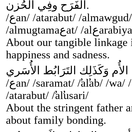
الفَرَح وفِي الحُزن.
/عan/ /atarabut/ /almawgud/ /walmalmus/ /fi/
/almugtamaعa
About our tangible linkage
happiness and sadness.
/عan/ /saramat/ /̛al̛ab/ /wa/ /عan/ /hanan/ /̛al̛um/ /wa/ /kazaik/
/atarabut/ /̛al̛usari/
About the stringent father 
about family bonding.