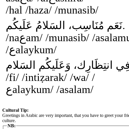
/hal /haza/ /munasib/
نَعَم مُنَاسِب، السَلامُ عَلَيكُم.
/naعam/ /munasib/ /asalamu/
/عalaykum/
/fi/ /intiẓarak/ /wa/ /
عalaykum/ /asalam/
Cultural Tip:
Greetings in Arabic are very important, that you have to greet your f
culture.
NB: