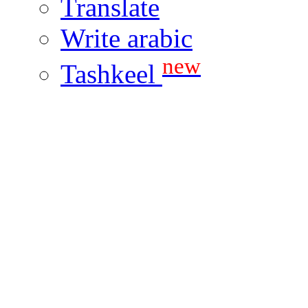
Translate
Write arabic
new
Tashkeel