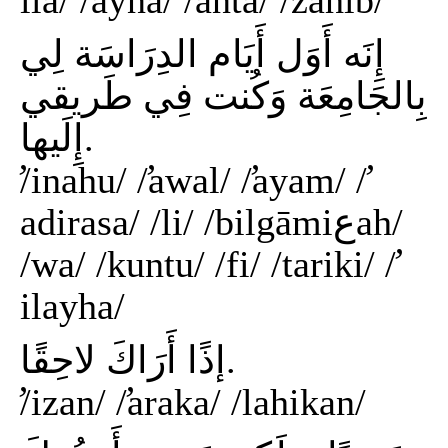
ila/ /̛ayna/ /̛anta/ /zahib/
إِنَه أَوَل أَيَام الدِرَاسَة لِي
بِالجَامِعَة وَكُنت فِي طَريقي
إِلَيها.
/̛inahu/ /̛awal/ /̛ayam/ /̛
adirasa/ /li/ /bilgāmiعah/
/wa/ /kuntu/ /fi/ /tariki/ /̛
ilayha/
إذًا أَرَاكَ لاحِقًا.
/̛izan/ /̛araka/ /lahikan/